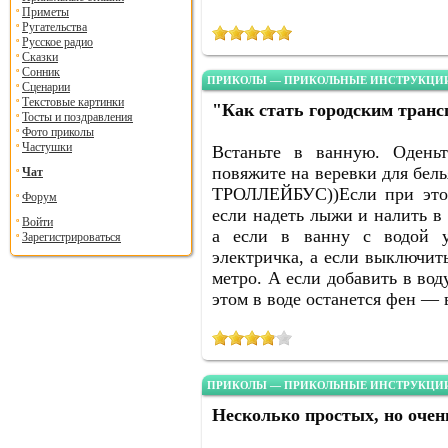
Приметы
Ругательства
Русское радио
Сказки
Сонник
ПРИКОЛЫ — ПРИКОЛЬНЫЕ ИНСТРУКЦИИ
Сценарии
Текстовые картинки
"Как стать городским тран
Тосты и поздравления
Фото приколы
Частушки
Встаньте в ванную. Оденьт
повяжите на веревки для бел
Чат
ТРОЛЛЕЙБУС))Если при это
Форум
если надеть лыжи и налить в
Войти
а если в ванну с водой у
Зарегистрироваться
электричка, а если выключит
метро. А если добавить в вод
этом в воде останется фен — 
ПРИКОЛЫ — ПРИКОЛЬНЫЕ ИНСТРУКЦИИ
Несколько простых, но очен