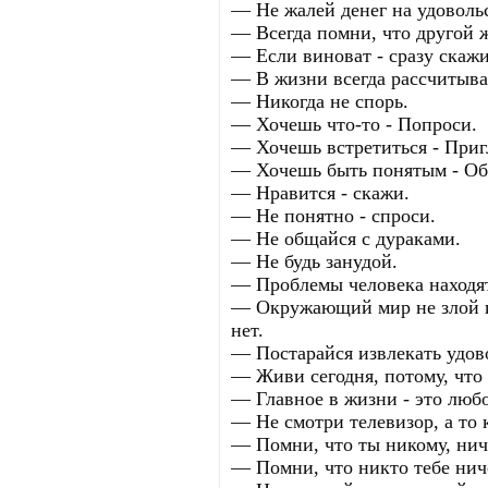
— Не жалей денег на удоволь
— Всегда помни, что другой ж
— Если виноват - сразу скажи
— В жизни всегда рассчитывай
— Hикогда не спорь.
— Хочешь что-то - Попроси.
— Хочешь встретиться - Приг
— Хочешь быть понятым - Об
— Нравится - скажи.
— Не понятно - спроси.
— Не общайся с дураками.
— Не будь занудой.
— Проблемы человека находятс
— Окружающий мир не злой и 
нет.
— Постарайся извлекать удов
— Живи сегодня, потому, что в
— Главное в жизни - это любов
— Не смотри телевизор, а то 
— Помни, что ты никому, нич
— Помни, что никто тебе нич