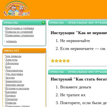
ПРИКОЛЫ
ПРИКОЛЫ — ПРИКОЛЬНЫЕ ИНСТРУКЦИИ
Инструкции и учебники
Приколы из сочинений
Инструкция "Как не нервни
Прикольные страшилки
Не нервничайте
добавить
Если нервничаете — см.
SMEHA.NET
Sms приколы
Анекдоты
Афоризмы
Блог
Демотиваторы
ПРИКОЛЫ — ПРИКОЛЬНЫЕ ИНСТРУКЦИИ
Для праздника
Загадки
Инструкий "Как стать бога
Знаменитости
Значение имени
Возьмите деньги
Истории и рассказы
Картинки
Не тратьте их
Надписи
Открытки
Повторите, если были де
Приколы
Прикольные стишки